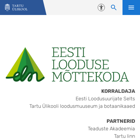
Liigu edasi põhisisu juurde
Juurdepääsetavus
KORRALDAJA
Eesti Loodusuurijate Selts
Tartu Ülikooli loodusmuuseum ja botaanikaaed
PARTNERID
Teaduste Akadeemia
Tartu linn