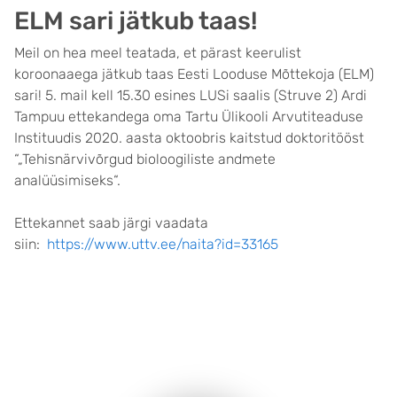
ELM sari jätkub taas!
Meil on hea meel teatada, et pärast keerulist
koroonaaega jätkub taas Eesti Looduse Mõttekoja (ELM)
sari! 5. mail kell 15.30 esines LUSi saalis (Struve 2) Ardi
Tampuu ettekandega oma Tartu Ülikooli Arvutiteaduse
Instituudis 2020. aasta oktoobris kaitstud doktoritööst
“„Tehisnärvivõrgud bioloogiliste andmete
analüüsimiseks“.
Ettekannet saab järgi vaadata
siin:
https://www.uttv.ee/naita?id=33165