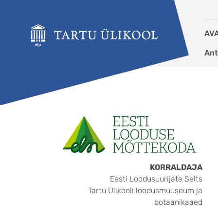
Liigu edasi põhisisu juurde
AV
Ant
KORRALDAJA
Eesti Loodusuurijate Selts
Tartu Ülikooli loodusmuuseum ja
botaanikaaed