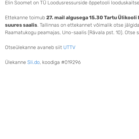
Elin Soomet on TÜ Loodusressurside õppetooli looduskaitseb
Ettekanne toimub
27. mail algusega 15.30 Tartu Ülikoo
suures saalis
. Tallinnas on ettekannet võimalik otse jälgid
Raamatukogu peamajas, Uno-saalis (Rävala pst. 10). Otse 
Otseülekanne avaneb siit
UTTV
Ülekanne
Sli.do
, koodiga #019296