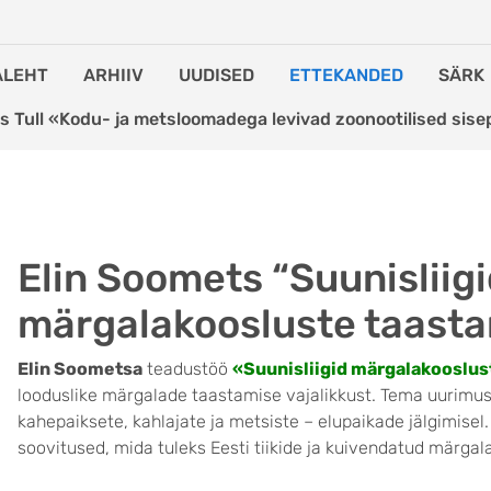
ALEHT
ARHIIV
UUDISED
ETTEKANDED
SÄRK
s Tull «Kodu- ja metsloomadega levivad zoonootilised sise
Elin Soomets “Suunisliig
märgalakoosluste taasta
Elin Soometsa
teadustöö
«Suunisliigid märgalakooslus
looduslike märgalade taastamise vajalikkust. Tema uurimus 
kahepaiksete, kahlajate ja metsiste – elupaikade jälgimis
soovitused, mida tuleks Eesti tiikide ja kuivendatud märga