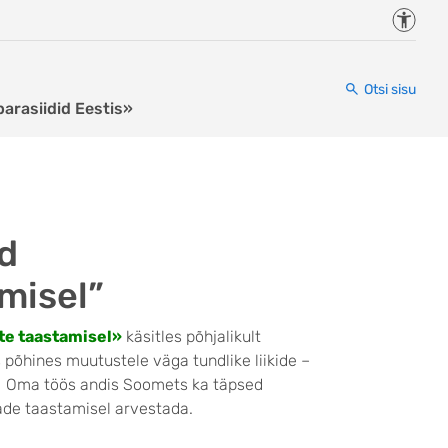
Juurde
Otsi sisu
parasiidid Eestis»
id
misel”
te taastamisel»
käsitles põhjalikult
põhines muutustele väga tundlike liikide –
el. Oma töös andis Soomets ka täpsed
lade taastamisel arvestada.