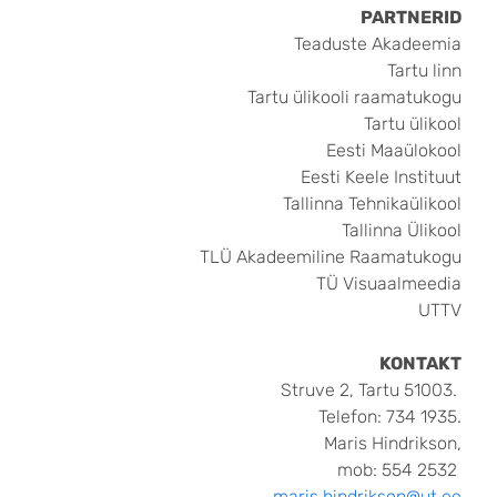
PARTNERID
Teaduste Akadeemia
Tartu linn
Tartu ülikooli raamatukogu
Tartu ülikool
Eesti Maaülokool
Eesti Keele Instituut
Tallinna Tehnikaülikool
Tallinna Ülikool
TLÜ Akadeemiline Raamatukogu
TÜ Visuaalmeedia
UTTV
KONTAKT
Struve 2, Tartu 51003.
Telefon: 734 1935.
Maris Hindrikson,
mob: 554 2532
maris.hindrikson@ut.ee