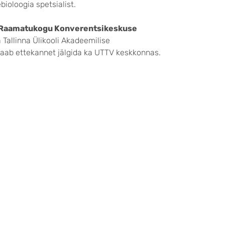
ioloogia spetsialist.
li Raamatukogu Konverentsikeskuse
a Tallinna Ülikooli Akadeemilise
saab ettekannet jälgida ka UTTV keskkonnas.